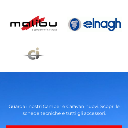
Guarda i nostri Camper e Caravan nuovi. Scopri le
schede tecniche e tutti gli accessori.