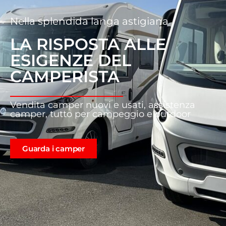
Nella splendida langa astigiana
LA RISPOSTA ALLE
ESIGENZE DEL
CAMPERISTA
Vendita camper nuovi e usati, assistenza
camper, tutto per campeggio e outdoor
Guarda i camper