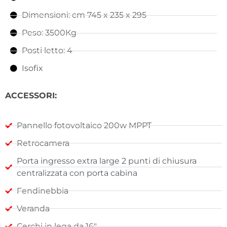
Dimensioni: cm 745 x 235 x 295
Peso: 3500Kg
Posti letto: 4
Isofix
ACCESSORI:
Pannello fotovoltaico 200w MPPT
Retrocamera
Porta ingresso extra large 2 punti di chiusura
centralizzata con porta cabina
Fendinebbia
Veranda
Cerchi in lega da 16"