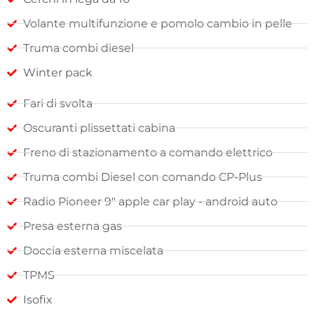
Volante multifunzione e pomolo cambio in pelle
Truma combi diesel
Winter pack
Fari di svolta
Oscuranti plissettati cabina
Freno di stazionamento a comando elettrico
Truma combi Diesel con comando CP-Plus
Radio Pioneer 9" apple car play - android auto
Presa esterna gas
Doccia esterna miscelata
TPMS
Isofix