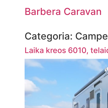
Vai
Barbera Caravan
al
contenuto
Categoria:
Camper
Laika kreos 6010, tela