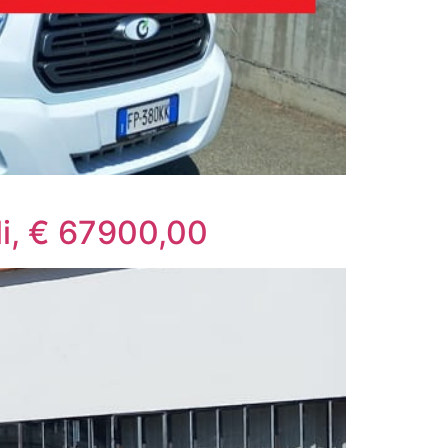
li, € 67900,00