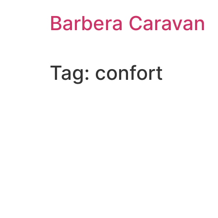
Vai
Barbera Caravan
al
contenuto
Tag:
confort