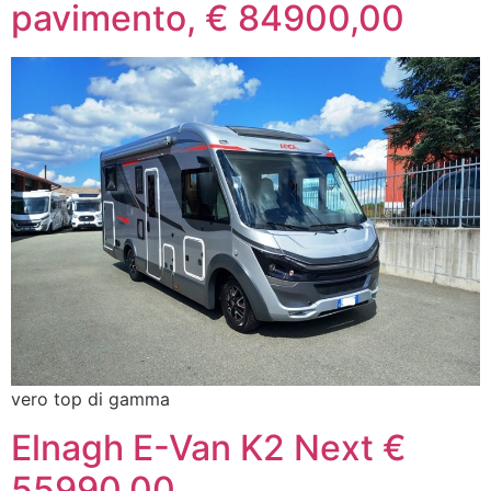
pavimento, € 84900,00
vero top di gamma
Elnagh E-Van K2 Next €
55990,00