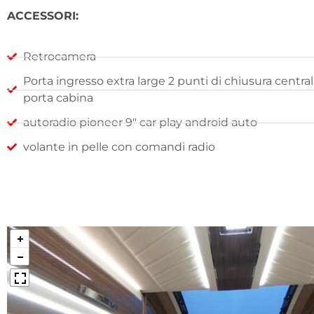
ACCESSORI:
Retrocamera
Porta ingresso extra large 2 punti di chiusura centra
porta cabina
autoradio pioneer 9" car play android auto
volante in pelle con comandi radio