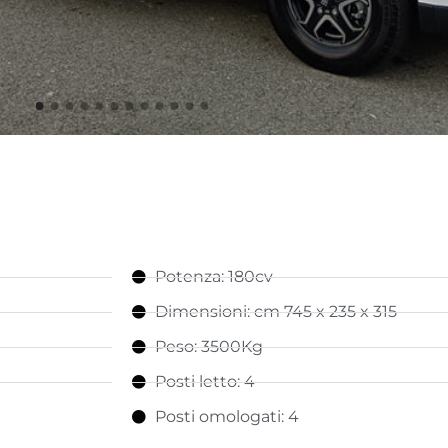
Potenza: 180cv
Dimensioni: cm 745 x 235 x 315
Peso: 3500Kg
Posti letto: 4
Posti omologati: 4