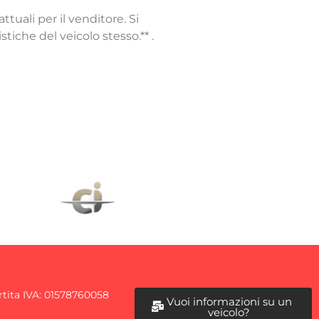
tuali per il venditore. Si
tiche del veicolo stesso.** .
rtita IVA: 01578760058
Vuoi informazioni su un
veicolo?