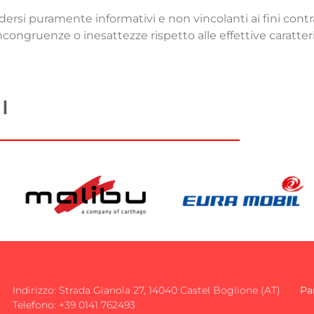
rsi puramente informativi e non vincolanti ai fini contrat
congruenze o inesattezze rispetto alle effettive caratteris
I
Indirizzo: Strada Gianola 27, 14040 Castel Boglione (AT)
Pa
Telefono: +39 0141 762493