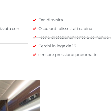
Fari di svolta
lizzata con
Oscuranti plissettati cabina
Freno di stazionamento a comando e
Cerchi in lega da 16
sensore pressione pneumatici