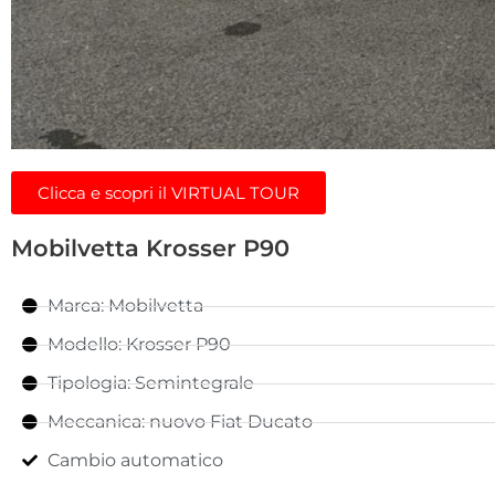
Clicca e scopri il VIRTUAL TOUR
Mobilvetta Krosser P90
Marca: Mobilvetta
Modello: Krosser P90
Tipologia: Semintegrale
Meccanica: nuovo Fiat Ducato
Cambio automatico